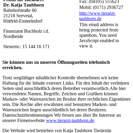
Fax: (04105) 555623
Dr. Katja Taubhorn
Mobil: (0171) 2936727
Bahnhofstraße 60
http://www.tierarzt-
21218 Seevetal,
taubhorn.de
Hittfeld-Emmelndorf
This email address is
being protected from
Finanzamt Buchholz i.d.
spambots. You need
Nordheide
JavaScript enabled to
view it.
Steuernr.: 15 144 16 171
Sie können uns zu unseren Öffnungszeiten telefonisch
erreichen.
Trotz sorgfältiger inhaltlicher Kontrolle übernehmen wir keine
Haftung für die Inhalte externer Links. Für den Inhalt der verlinkten
Seiten sind ausschließlich deren Betreiber verantwortlich.Alle hier
verwendeten Namen, Begriffe, Zeichen und Grafiken können
Marken- oder Warenzeichen im Besitze ihrer rechtlichen Eigentümer
sein. Die Rechte aller erwähnten und benutzten Marken- und
Warenzeichen liegen ausschließlich bei deren Besitzern.
Datenschutzbestimmungen Wir freuen uns über Ihr Interesse an
unserer Firmenwebsite
www.tierarzt-taubhorn.de
.
Die Website wird betrieben von Katja Taubhorn Tierärztin