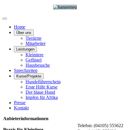
Home
Über uns
Tierärzte
Mitarbeiter
Leistungen
Kleintiere
Geflügel
Hausbesuche
Sprechzeiten
Kurse/Projekte
Hundeführerschein
Erste Hilfe Kurse
Der blaue Hund
Impfen für Afrika
Presse
Kontakt
Anbieterinformationen
Telefon: (04105) 555622
Praxis für Kleintiere