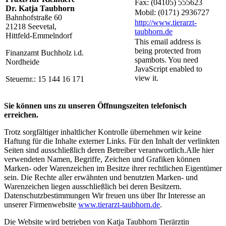
Fax: (04105) 555623
Dr. Katja Taubhorn
Mobil: (0171) 2936727
Bahnhofstraße 60
http://www.tierarzt-
21218 Seevetal,
taubhorn.de
Hittfeld-Emmelndorf
This email address is
being protected from
Finanzamt Buchholz i.d.
spambots. You need
Nordheide
JavaScript enabled to
view it.
Steuernr.: 15 144 16 171
Sie können uns zu unseren Öffnungszeiten telefonisch
erreichen.
Trotz sorgfältiger inhaltlicher Kontrolle übernehmen wir keine
Haftung für die Inhalte externer Links. Für den Inhalt der verlinkten
Seiten sind ausschließlich deren Betreiber verantwortlich.Alle hier
verwendeten Namen, Begriffe, Zeichen und Grafiken können
Marken- oder Warenzeichen im Besitze ihrer rechtlichen Eigentümer
sein. Die Rechte aller erwähnten und benutzten Marken- und
Warenzeichen liegen ausschließlich bei deren Besitzern.
Datenschutzbestimmungen Wir freuen uns über Ihr Interesse an
unserer Firmenwebsite
www.tierarzt-taubhorn.de
.
Die Website wird betrieben von Katja Taubhorn Tierärztin