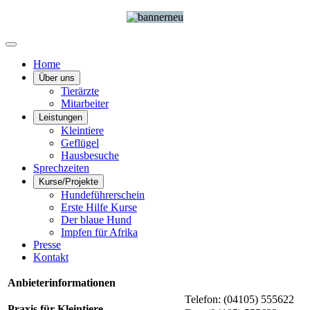
Home
Über uns
Tierärzte
Mitarbeiter
Leistungen
Kleintiere
Geflügel
Hausbesuche
Sprechzeiten
Kurse/Projekte
Hundeführerschein
Erste Hilfe Kurse
Der blaue Hund
Impfen für Afrika
Presse
Kontakt
Anbieterinformationen
Telefon: (04105) 555622
Praxis für Kleintiere