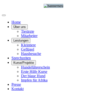
Home
Über uns
Tierärzte
Mitarbeiter
Leistungen
Kleintiere
Geflügel
Hausbesuche
Sprechzeiten
Kurse/Projekte
Hundeführerschein
Erste Hilfe Kurse
Der blaue Hund
Impfen für Afrika
Presse
Kontakt